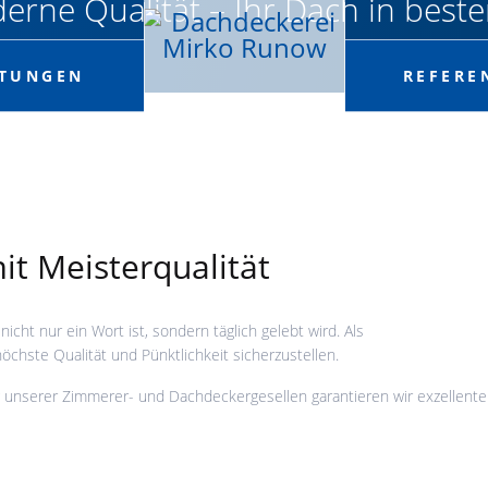
erne Qualität – Ihr Dach in best
STUNGEN
REFERE
it Meisterqualität
cht nur ein Wort ist, sondern täglich gelebt wird. Als
chste Qualität und Pünktlichkeit sicherzustellen.
ng unserer Zimmerer- und Dachdeckergesellen garantieren wir exzellente